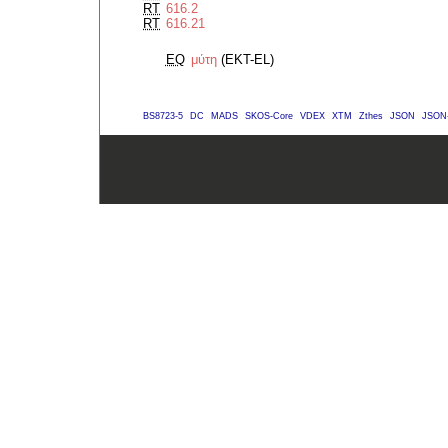
RT
616.2
RT
616.21
EQ
μύτη
(EKT-EL)
BS8723-5
DC
MADS
SKOS-Core
VDEX
XTM
Zthes
JSON
JSON