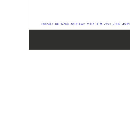
BS8723-5
DC
MADS
SKOS-Core
VDEX
XTM
Zthes
JSON
JSON