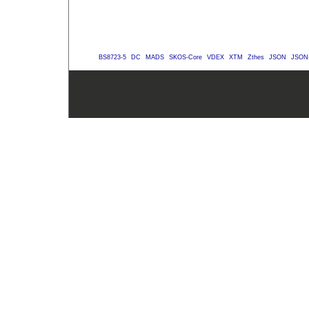
BS8723-5
DC
MADS
SKOS-Core
VDEX
XTM
Zthes
JSON
JSON