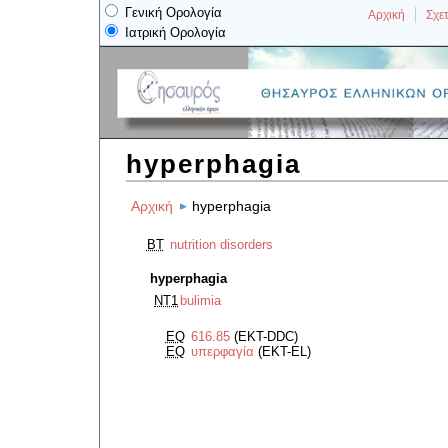
Γενική Ορολογία
Αρχική
Σχετ
Ιατρική Ορολογία
hyperphagia
Αρχική
hyperphagia
BT
nutrition disorders
hyperphagia
NT1
bulimia
EQ
616.85
(EKT-DDC)
EQ
υπερφαγία
(EKT-EL)