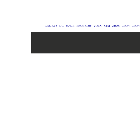
BS8723-5
DC
MADS
SKOS-Core
VDEX
XTM
Zthes
JSON
JSON