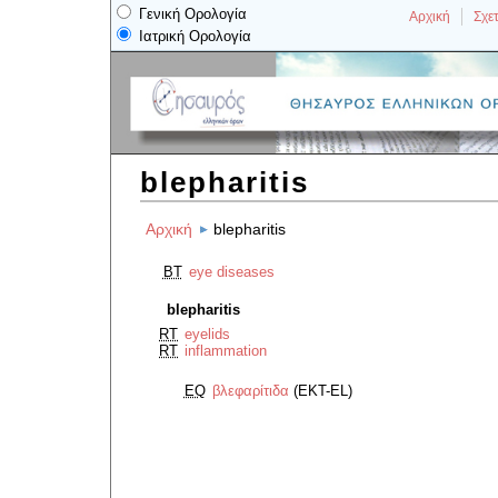
Γενική Ορολογία
Αρχική
Σχετ
Ιατρική Ορολογία
blepharitis
Αρχική
blepharitis
BT
eye diseases
blepharitis
RT
eyelids
RT
inflammation
EQ
βλεφαρίτιδα
(EKT-EL)