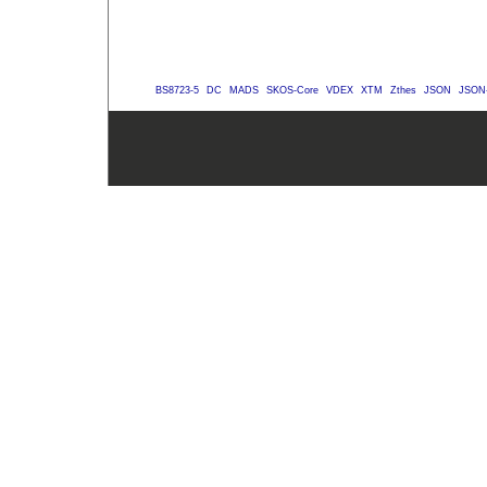
BS8723-5
DC
MADS
SKOS-Core
VDEX
XTM
Zthes
JSON
JSON