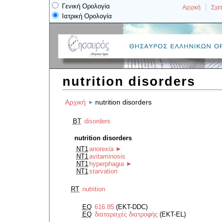
Γενική Ορολογία
Αρχική
Σχετ
Ιατρική Ορολογία
nutrition disorders
Αρχική
nutrition disorders
BT
disorders
nutrition disorders
NT1
anorexia
►
NT1
avitaminosis
NT1
hyperphagia
►
NT1
starvation
RT
nutrition
EQ
616.85
(EKT-DDC)
EQ
διαταραχές διατροφής
(EKT-EL)