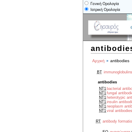
Γενική Ορολογία
Ιατρική Ορολογία
antibodie
Αρχική
antibodies
BT
immunoglobulin
antibodies
NT1
bacterial antib
NT1
fungal antibod
NT1
heterotypic an
NT1
insulin antibod
NT1
neoplasm anti
NT1
viral antibodie
RT
antibody formati
EQ
αντισώματα