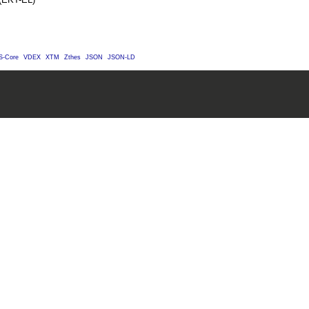
S-Core
VDEX
XTM
Zthes
JSON
JSON-LD