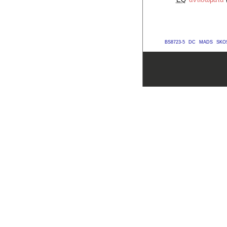
BS8723-5
DC
MADS
SKO