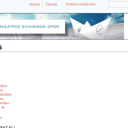
Αρχική
Σχετικά...
Σύνθετη αναζήτηση
s
s
odies
ies
tibodies
ies
bodies
s
►
on
(EKT-EL)