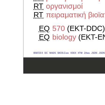
RT
οργανισμοί
RT
πειραματική βιοϊα
EQ
570
(EKT-DDC)
EQ
biology
(EKT-E
BS8723-5
DC
MADS
SKOS-Core
VDEX
XTM
Zthes
JSON
JSON