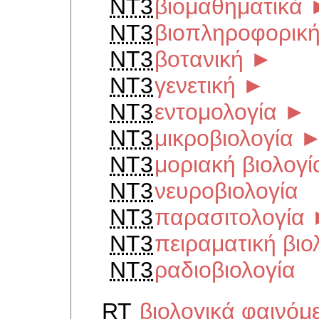
NT3
βιομαθηματικά
NT3
βιοπληροφορικ
NT3
βοτανική
►
NT3
γενετική
►
NT3
εντομολογία
►
NT3
μικροβιολογία
NT3
μοριακή βιολογί
NT3
νευροβιολογία
NT3
παρασιτολογία
NT3
πειραματική βιο
NT3
ραδιοβιολογία
RT
βιολογικά φαινόμ