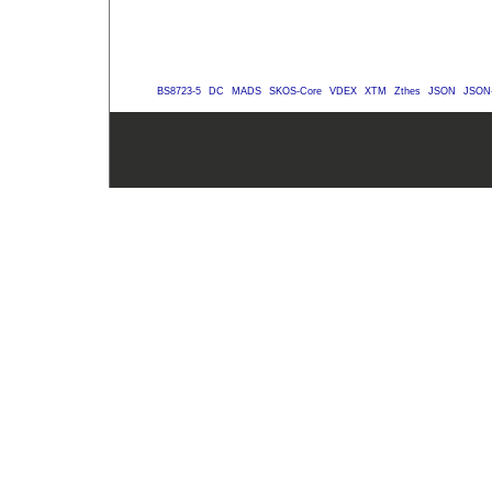
BS8723-5
DC
MADS
SKOS-Core
VDEX
XTM
Zthes
JSON
JSON